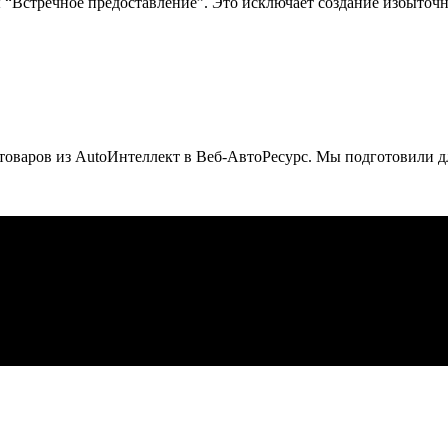
 “Встречное предоставление”. Это исключает создание избыточ
товаров из AutoИнтеллект в Веб-АвтоРесурс. Мы подготовили дл