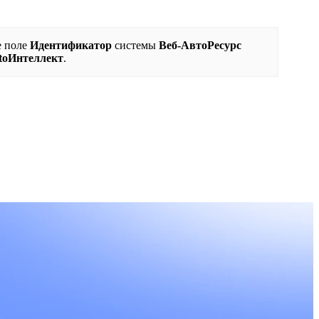
е поле
Идентификатор
системы
Веб-АвтоРесурс
toИнтеллект
.