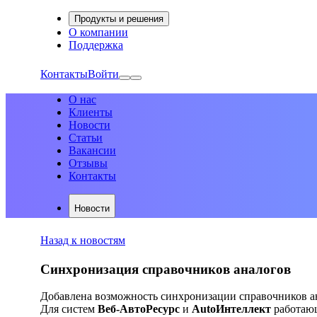
Продукты и решения
О компании
Поддержка
Контакты
Войти
О нас
Клиенты
Новости
Статьи
Вакансии
Отзывы
Контакты
Новости
Назад к новостям
Синхронизация справочников аналогов
Добавлена возможность синхронизации справочников ан
Для систем
Веб-АвтоРесурс
и
AutoИнтеллект
работающ