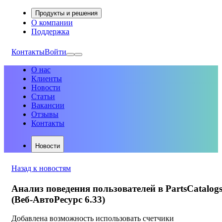
Продукты и решения
О компании
Поддержка
Контакты
Войти
О нас
Клиенты
Новости
Статьи
Вакансии
Отзывы
Контакты
Новости
Назад к новостям
Анализ поведения пользователей в PartsCatalog
(Веб-АвтоРесурс 6.33)
Добавлена возможность использовать счетчики