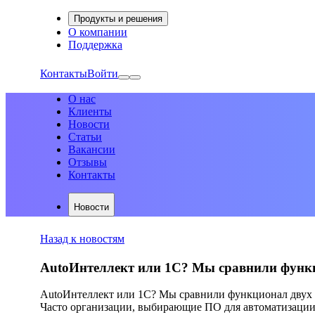
Продукты и решения
О компании
Поддержка
Контакты
Войти
О нас
Клиенты
Новости
Статьи
Вакансии
Отзывы
Контакты
Новости
Назад к новостям
AutoИнтеллект или 1С? Мы сравнили функци
AutoИнтеллект или 1С? Мы сравнили функционал двух у
Часто организации, выбирающие ПО для автоматизации 