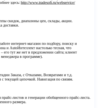
обнее здесь:
http://www.tradesoft.ru/webservice/
ппы скидок, диапазоны цен, склады, акции.
а доставки.
работе интернет-магазин по подбору, поиску и
ина и AutoИнтеллект настолько тесная, что
– его тут же нет в предложении сайта; клиент
о менеджера в программе).
адии Заказа, с Отказами, Возвратами и т.д.
 с текущей цепочкой. Навигация по связям.
 прайс-листов и генерации обобщенного прайс-листа.
енного размера.