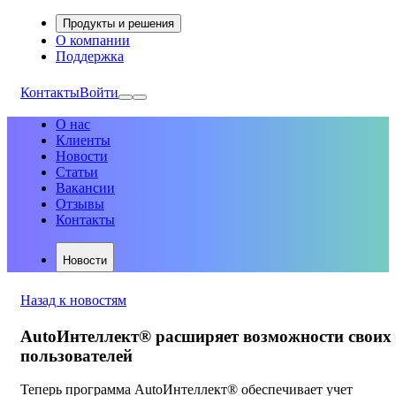
Продукты и решения
О компании
Поддержка
Контакты
Войти
О нас
Клиенты
Новости
Статьи
Вакансии
Отзывы
Контакты
Новости
Назад к новостям
AutoИнтеллект® расширяет возможности своих
пользователей
Теперь программа AutoИнтеллект® обеспечивает учет