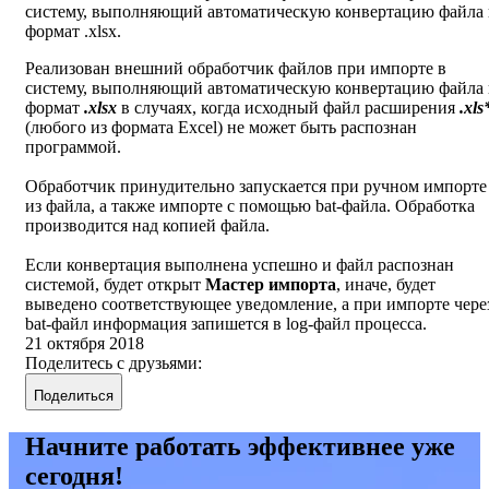
систему, выполняющий автоматическую конвертацию файла 
формат .xlsx.
Реализован внешний обработчик файлов при импорте в
систему, выполняющий автоматическую конвертацию файла 
формат
.xlsx
в случаях, когда исходный файл расширения
.xls
(любого из формата Excel) не может быть распознан
программой.
Обработчик принудительно запускается при ручном импорте
из файла, а также импорте с помощью bat-файла. Обработка
производится над копией файла.
Если конвертация выполнена успешно и файл распознан
системой, будет открыт
Мастер импорта
, иначе, будет
выведено соответствующее уведомление, а при импорте чере
bat-файл информация запишется в log-файл процесса.
21 октября 2018
Поделитесь с друзьями:
Поделиться
Начните работать эффективнее уже
сегодня!