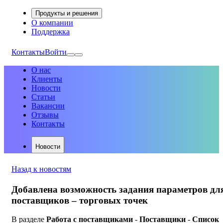
Продукты и решения
О компании
Поддержка
Контакты
Войти
О нас
Клиенты
Новости
Статьи
Вакансии
Отзывы
Контакты
Новости
Назад к новостям
Добавлена возможность задания параметров дл
поставщиков – торговых точек
В разделе
Работа с поставщиками
-
Поставщики
-
Список