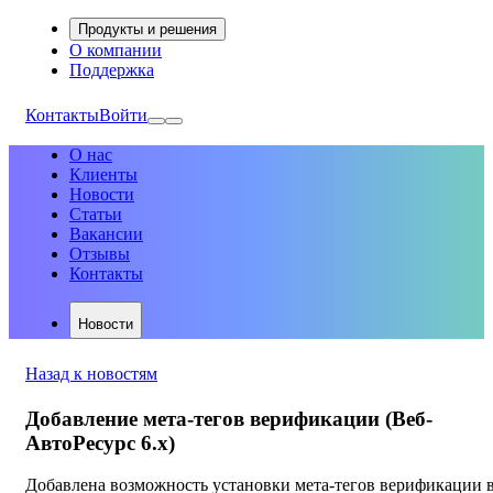
Продукты и решения
О компании
Поддержка
Контакты
Войти
О нас
Клиенты
Новости
Статьи
Вакансии
Отзывы
Контакты
Новости
Назад к новостям
Добавление мета-тегов верификации (Веб-
АвтоРесурс 6.х)
Добавлена возможность установки мета-тегов верификации 