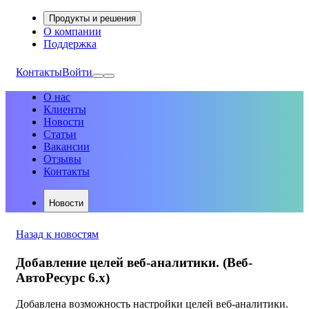
Продукты и решения
О компании
Поддержка
Контакты
Войти
О нас
Клиенты
Новости
Статьи
Вакансии
Отзывы
Контакты
Новости
Назад к новостям
Добавление целей веб-аналитики. (Веб-
АвтоРесурс 6.х)
Добавлена возможность настройки целей веб-аналитики.