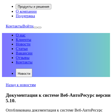
Продукты и решения
О компании
Поддержка
Контакты
Войти
О нас
Клиенты
Новости
Статьи
Вакансии
Отзывы
Контакты
Новости
Назад к новостям
Документация к системе Веб-АвтоРесурс версии
5.10.
Опубликована документация к системе Веб-АвтоРесурс