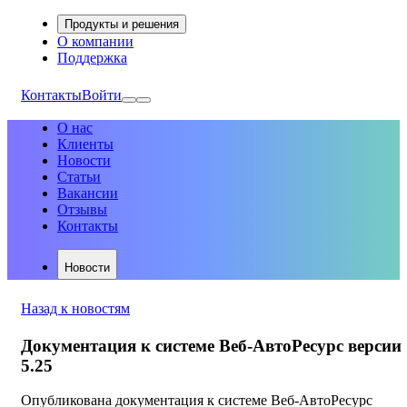
Продукты и решения
О компании
Поддержка
Контакты
Войти
О нас
Клиенты
Новости
Статьи
Вакансии
Отзывы
Контакты
Новости
Назад к новостям
Документация к системе Веб-АвтоРесурс версии
5.25
Опубликована документация к системе Веб-АвтоРесурс