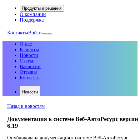
Продукты и решения
О компании
Поддержка
Контакты
Войти
О нас
Клиенты
Новости
Статьи
Вакансии
Отзывы
Контакты
Новости
Назад к новостям
Документация к системе Веб-АвтоРесурс версии
6.19
Опубликована документация к системе Веб-АвтоРесурс