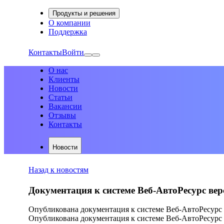
Продукты и решения
О компании
Поддержка
Контакты
Войти
О нас
Клиенты
Новости
Статьи
Вакансии
Отзывы
Контакты
Новости
Назад к новостям
Документация к системе Веб-АвтоРесурс вер
Опубликована документация к системе Веб-АвтоРесурс 
Опубликована документация к системе Веб-АвтоРесурс 