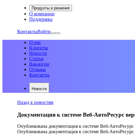
Продукты и решения
О компании
Поддержка
Контакты
Войти
О нас
Клиенты
Новости
Статьи
Вакансии
Отзывы
Контакты
Новости
Назад к новостям
Документация к системе Веб-АвтоРесурс вер
Опубликована документация к системе Веб-АвтоРесурс 
Опубликована документация к системе Веб-АвтоРесурс 