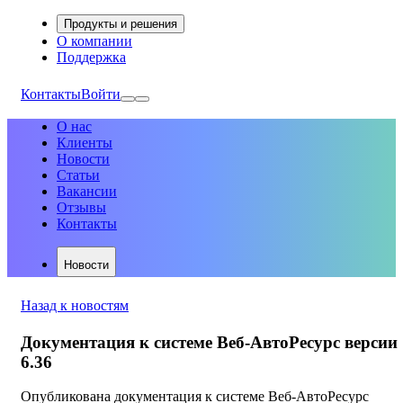
Продукты и решения
О компании
Поддержка
Контакты
Войти
О нас
Клиенты
Новости
Статьи
Вакансии
Отзывы
Контакты
Новости
Назад к новостям
Документация к системе Веб-АвтоРесурс версии
6.36
Опубликована документация к системе Веб-АвтоРесурс