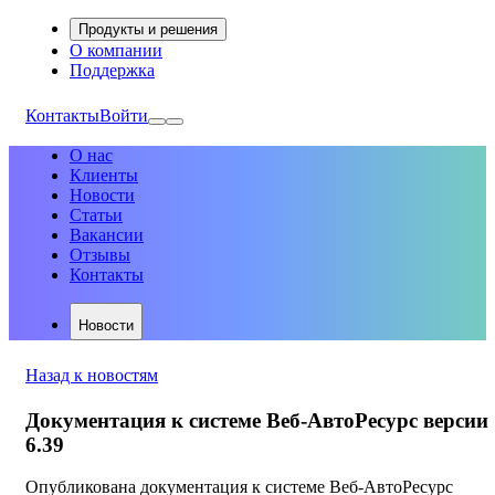
Продукты и решения
О компании
Поддержка
Контакты
Войти
О нас
Клиенты
Новости
Статьи
Вакансии
Отзывы
Контакты
Новости
Назад к новостям
Документация к системе Веб-АвтоРесурс версии
6.39
Опубликована документация к системе Веб-АвтоРесурс