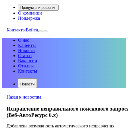
Продукты и решения
О компании
Поддержка
Контакты
Войти
О нас
Клиенты
Новости
Статьи
Вакансии
Отзывы
Контакты
Новости
Назад к новостям
Исправление неправильного поискового запрос
(Веб-АвтоРесурс 6.х)
Добавлена возможность автоматического исправления