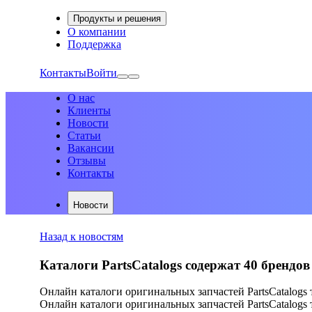
Продукты и решения
О компании
Поддержка
Контакты
Войти
О нас
Клиенты
Новости
Статьи
Вакансии
Отзывы
Контакты
Новости
Назад к новостям
Каталоги PartsCatalogs содержат 40 брендов
Онлайн каталоги оригинальных запчастей PartsCatalogs 
Онлайн каталоги оригинальных запчастей PartsCatalogs 