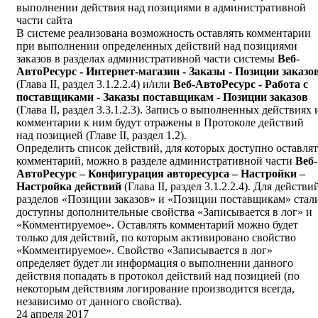
выполнении действия над позициями в административной
части сайта
В системе реализована возможность оставлять комментарии
при выполнении определенных действий над позициями
заказов в разделах административной части системы
Веб-
АвтоРесурс - Интернет-магазин - Заказы - Позиции заказо
(Глава II, раздел 3.1.2.2.4) и/или
Веб-АвтоРесурс - Работа с
поставщиками - Заказы поставщикам - Позиции заказов
(Глава II, раздел 3.3.1.2.3). Запись о выполненных действиях 
комментарии к ним будут отражены в Протоколе действий
над позицией (Главе II, раздел 1.2).
Определить список действий, для которых доступно оставлят
комментарий, можно в разделе административной части
Веб-
АвтоРесурс – Конфигурация авторесурса – Настройки –
Настройка действий
(Глава II, раздел 3.1.2.2.4). Для действи
разделов «Позиции заказов» и «Позиции поставщикам» стал
доступны дополнительные свойства «Записывается в лог» и
«Комментируемое». Оставлять комментарий можно будет
только для действий, по которым активировано свойство
«Комментируемое». Свойство «Записывается в лог»
определяет будет ли информация о выполнении данного
действия попадать в протокол действий над позицией (по
некоторым действиям логирование производится всегда,
независимо от данного свойства).
24 апреля 2017