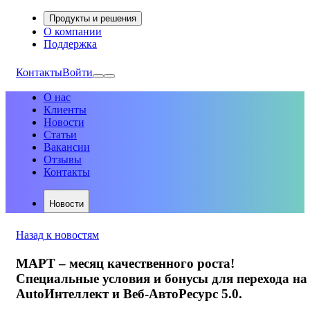
Продукты и решения
О компании
Поддержка
Контакты
Войти
О нас
Клиенты
Новости
Статьи
Вакансии
Отзывы
Контакты
Новости
Назад к новостям
МАРТ – месяц качественного роста!
Специальные условия и бонусы для перехода на
AutoИнтеллект и Веб-АвтоРесурс 5.0.