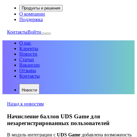
Продукты и решения
О компании
Поддержка
Контакты
Войти
О нас
Клиенты
Новости
Статьи
Вакансии
Отзывы
Контакты
Новости
Назад к новостям
Начисление баллов UDS Game для
незарегистрированных пользователей
В модуль интеграции с
UDS Game
добавлена возможность