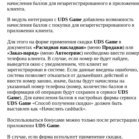
начисления баллов для незарегистрированного в приложени
клиента.
В модуль интеграции с
UDS Game
добавлена возможность
начисления баллов с покупки для незарегистрированного в
приложении клиента.
Для этого на форме применения скидки
UDS Game
в
документах
«Расходная накладная»
(меню
Продажи
) или
«Заказ-наряд»
(меню
Автосервис
) необходимо ввести номер
телефона клиента. В случае, если номер не будет найден,
выведется окно с уведомлением, что клиент не
зарегистрирован в системе. Если данные введены ошибочно,
система позволяет отказаться от дальнейших действий и
ввести номер заново, иначе, баллы будут начислены на
указанный номер телефона (номер, количество баллов и
информация об операции будут сохранен в сервисе
UDS
Game
). Для начисления баллов в настройках фирмы сервиса
UDS Game
«Способ получения скидки» должен быть
выставлен как «Начислять cashback».
Воспользоваться бонусами можно только после регистрации 
приложении
UDS Game
.
В случае, если фирма использует применение скидки,