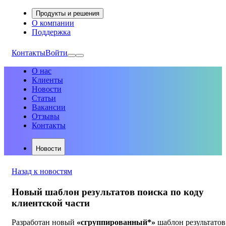
Продукты и решения
О компании
Поддержка
Контакты
Войти
О нас
Клиенты
Новости
Статьи
Вакансии
Отзывы
Контакты
Новости
Назад к новостям
Новый шаблон результатов поиска по коду
клиентской части
Разработан новый
«сгруппированный*»
шаблон результатов