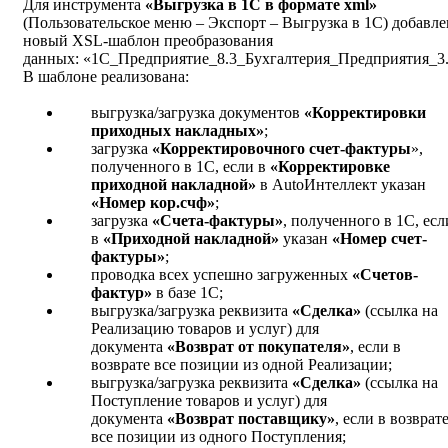
Для инструмента
«Выгрузка в 1С в формате xml»
(Пользовательское меню – Экспорт – Выгрузка в 1C) добавле
новый XSL-шаблон преобразования
данных: «1C_Предприятие_8.3_Бухгалтерия_Предприятия_3.0
В шаблоне реализована:
выгрузка/загрузка документов
«Корректировки
приходных накладных»
;
загрузка
«Корректировочного счет-фактуры
»,
полученного в 1С, если в
«Корректировке
приходной накладной»
в AutoИнтеллект указан
«Номер кор.счф»
;
загрузка
«Счета-фактуры»
, полученного в 1С, есл
в
«Приходной накладной»
указан
«Номер счет-
фактуры»
;
проводка всех успешно загруженных
«Счетов-
фактур»
в базе 1С;
выгрузка/загрузка реквизита
«Сделка»
(ссылка на
Реализацию товаров и услуг) для
документа
«Возврат от покупателя»
, если в
возврате все позиции из одной Реализации;
выгрузка/загрузка реквизита
«Сделка»
(ссылка на
Поступление товаров и услуг) для
документа
«Возврат поставщику»
, если в возврат
все позиции из одного Поступления;