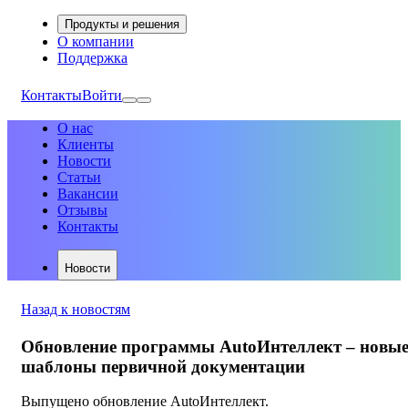
Продукты и решения
О компании
Поддержка
Контакты
Войти
О нас
Клиенты
Новости
Статьи
Вакансии
Отзывы
Контакты
Новости
Назад к новостям
Обновление программы AutoИнтеллект – новы
шаблоны первичной документации
Выпущено обновление AutoИнтеллект.