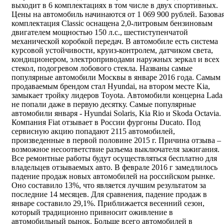
выходит в 6 комплектациях в том числе в двух спортивных.
Цены на автомобиль начинаются от 1 069 900 рублей. Базова
комплектация Classic оснащена 2,0-литровым бензиновым
двигателем мощностью 150 л.с., шестиступенчатой
механической коробкой передач. В автомобиле есть система
курсовой устойчивости, круиз-контролем, датчиком света,
кондиционером, электроприводами наружных зеркал и всех
стекол, подогревом лобового стекла. Названы самые
популярные автомобили Москвы в январе 2016 года. Самым
продаваемым брендом стал Hyundai, на втором месте Kia,
замыкает тройку лидеров Toyota. Автомобили концерна Lada
не попали даже в первую десятку. Самые популярные
автомобили января - Hyundai Solaris, Kia Rio и Skoda Octavia.
Компания Fiat отзывает в России фургоны Ducato. Под
сервисную акцию попадают 2115 автомобилей,
произведенные в первой половине 2015 г. Причина отзыва –
возможное несоответствие разъема выключателя зажигания.
Все ремонтные работы будут осуществляться бесплатно для
владельцев отзываемых авто. В феврале 2016 г замедлилось
падение продаж новых автомобилей на российском рынке.
Оно составило 13%, что является лучшим результатом за
последние 14 месяцев. Для сравнения, падение продаж в
январе составило 29,1%. Приближается весенний сезон,
который традиционно привносит оживление в
автомобильный рынок. Больше всего автомобилей в