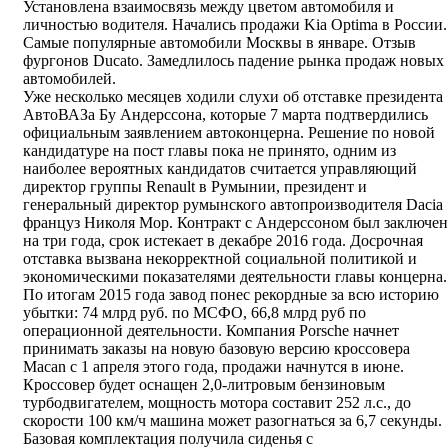
Установлена взаимосвязь между цветом автомобиля и
личностью водителя. Начались продажи Kia Optima в России.
Самые популярные автомобили Москвы в январе. Отзыв
фургонов Ducato. Замедлилось падение рынка продаж новых
автомобилей.
Уже несколько месяцев ходили слухи об отставке президента
АвтоВАЗа Бу Андерссона, которые 7 марта подтвердились
официальным заявлением автоконцерна. Решение по новой
кандидатуре на пост главы пока не принято, одним из
наиболее вероятных кандидатов считается управляющий
директор группы Renault в Румынии, президент и
генеральный директор румынского автопроизводителя Dacia
француз Николя Мор. Контракт с Андерссоном был заключен
на три года, срок истекает в декабре 2016 года. Досрочная
отставка вызвана некорректной социальной политикой и
экономическими показателями деятельности главы концерна.
По итогам 2015 года завод понес рекордные за всю историю
убытки: 74 млрд руб. по МСФО, 66,8 млрд руб по
операционной деятельности. Компания Porsche начнет
принимать заказы на новую базовую версию кроссовера
Macan с 1 апреля этого года, продажи начнутся в июне.
Кроссовер будет оснащен 2,0-литровым бензиновым
турбодвигателем, мощность мотора составит 252 л.с., до
скорости 100 км/ч машина может разогнаться за 6,7 секунды.
Базовая комплектация получила сиденья с