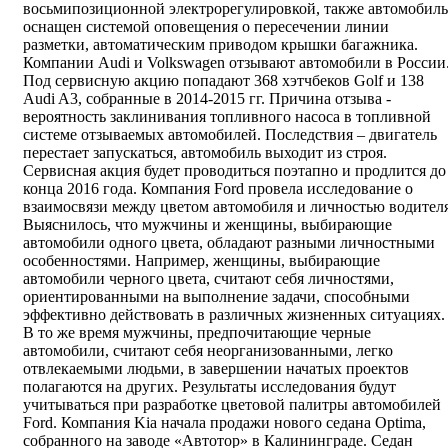
восьмипозиционной электрорегулировкой, также автомобиль
оснащен системой оповещения о пересечении линии
разметки, автоматическим приводом крышки багажника.
Компании Audi и Volkswagen отзывают автомобили в России
Под сервисную акцию попадают 368 хэтчбеков Golf и 138
Audi A3, собранные в 2014-2015 гг. Причина отзыва -
вероятность заклинивания топливного насоса в топливной
системе отзываемых автомобилей. Последствия – двигатель
перестает запускаться, автомобиль выходит из строя.
Сервисная акция будет проводиться поэтапно и продлится до
конца 2016 года. Компания Ford провела исследование о
взаимосвязи между цветом автомобиля и личностью водителя
Выяснилось, что мужчины и женщины, выбирающие
автомобили одного цвета, обладают разными личностными
особенностями. Например, женщины, выбирающие
автомобили черного цвета, считают себя личностями,
ориентированными на выполнение задачи, способными
эффективно действовать в различных жизненных ситуациях.
В то же время мужчины, предпочитающие черные
автомобили, считают себя неорганизованными, легко
отвлекаемыми людьми, в завершении начатых проектов
полагаются на других. Результаты исследования будут
учитываться при разработке цветовой палитры автомобилей
Ford. Компания Kia начала продажи нового седана Optima,
собранного на заводе «Автотор» в Калининграде. Седан