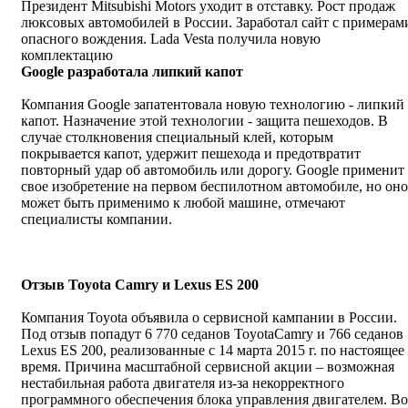
Президент Mitsubishi Motors уходит в отставку. Рост продаж
люксовых автомобилей в России. Заработал сайт с примерам
опасного вождения. Lada Vesta получила новую
комплектацию
Google разработала липкий капот
Компания Google запатентовала новую технологию - липкий
капот. Назначение этой технологии - защита пешеходов. В
случае столкновения специальный клей, которым
покрывается капот, удержит пешехода и предотвратит
повторный удар об автомобиль или дорогу. Google применит
свое изобретение на первом беспилотном автомобиле, но оно
может быть применимо к любой машине, отмечают
специалисты компании.
Отзыв
Toyota Camry
и
Lexus ES 200
Компания Тоyota объявила о сервисной кампании в России.
Под отзыв попадут 6 770 седанов
Toyota
Camry
и 766 седанов
Lexus ES 200, реализованные с 14 марта 2015 г. по настоящее
время. Причина масштабной сервисной акции – возможная
нестабильная работа двигателя из-за некорректного
программного обеспечения блока управления двигателем. Во