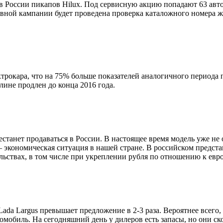
в России пикапов Hilux. Под сервисную акцию попадают 63 авт
зывной кампании будет проведена проверка каталожного номера 
трокара, что на 75% больше показателей аналогичного периода 
лине продлен до конца 2016 года.
естанет продаваться в России. В настоящее время модель уже не
 экономическая ситуация в нашей стране. В российском предста
льствах, в том числе при укреплении рубля по отношению к евро
da Largus превышает предложение в 2-3 раза. Вероятнее всего
мобиль. На сегодняшний день у дилеров есть запасы, но они ско