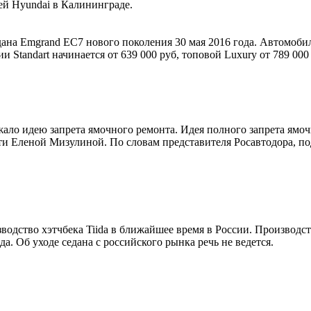
ей Hyundai в Калининграде.
дана Emgrand EC7 нового поколения 30 мая 2016 года. Автомобил
 Standart начинается от 639 000 руб, топовой Luxury от 789 000
ало идею запрета ямочного ремонта. Идея полного запрета ямоч
и Еленой Мизулиной. По словам представителя Росавтодора, по
одство хэтчбека Tiida в ближайшее время в России. Производств
а. Об уходе седана с российского рынка речь не ведется.