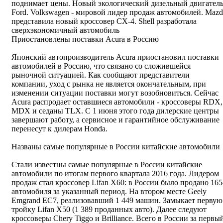
поднимает цены. Новый экологический дизельный двигател
Ford. Volkswagen - мировой лидер продаж автомобилей. Mazd
представила новый кроссовер CX-4. Shell разработала
сверхэкономичный автомобиль
Приостановлены поставки Acura в Россию
Японский автопроизводитель Acura приостановил поставки
автомобилей в Россию, что связано со сложившейся
рыночной ситуацией. Как сообщают представители
компании, уход с рынка не является окончательным, при
изменении ситуации поставки могут возобновиться. Сейчас
Acura распродает оставшиеся автомобили - кроссоверы RDX,
MDX и седаны TLX. С 1 июня этого года дилерские центры
завершают работу, а сервисное и гарантийное обслуживание
перенесут к дилерам Honda.
Названы самые популярные в России китайские автомобили
Стали известны самые популярные в России китайские
автомобили по итогам первого квартала 2016 года. Лидером
продаж стал кроссовер Lifan X60: в России было продано 165
автомобиля за указанный период. На втором месте Geely
Emgrand EC7, реализовавший 1 449 машин. Замыкает первую
тройку Lifan Х50 (1 389 проданных авто). Далее следуют
кроссоверы Chery Tiggo и Brilliance. Всего в России за первы