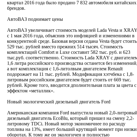
квартал 2016 года было продано 7 832 автомобиля китайских
брендов.
АвтоВАЗ поднимает цены
АвтоВАЗ увеличивает стоимость моделей Lada Vesta и XRA
с 1 мая 2016 года, объяснив это инфляцией и изменениями в
конкурентной среде. Базовая версия седана Vesta будет стоить
529 тыс. рублей вместо прежних 514 тысяч. Стоимость
комплектаций Comfort и Luxe составит 582 тыс. руб. и 623
тыс.руб. соответственно. Стоимость Lada XRAY с двигателе
1,6 литра российского производства останется без изменений
а вот комплектация с 1,6-литолвым двигателем Renault
подорожает на 11 тыс. рублей. Модификация хэтчбека с 1,8-
литровым российским двигателем будет стоить от 669 тыс.
рублей. Кроме того, вводится дполнительная плата за цвета с
эффектом «металлик».
Новый экологический дизельный двигатель Ford
Американская компания Ford выпустила новый 2,0-литровы
дизельный двигатель EcoBlu, который пришел на смену 2,2-
литровому TDCi. Новый мотор экономичнее по расходу
топлива на 13%, имеет больший крутящий момент при низки
оборотах. К тому же он экологичен и полностью