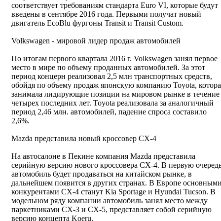
соответствует требованиям стандарта Euro VI, которые будут
введены в сентябре 2016 года. Первыми получат новый
двигатель EcoBlu фургоны Transit и Transit Custom.
Volkswagen - мировой лидер продаж автомобилей
По итогам первого квартала 2016 г. Volkswagen занял первое
место в мире по объему проданных автомобилей. За этот
период концерн реализовал 2,5 млн транспортных средств,
обойдя по объему продаж японскую компанию Toyota, котора
занимала лидирующие позиции на мировом рынке в течение
четырех последних лет. Toyota реализовала за аналогичный
период 2,46 млн. автомобилей, падение спроса составило
2,6%.
Mazda представила новый кроссовер CX-4
На автосалоне в Пекине компания Mazda представила
серийную версию нового кроссовера CX-4. В первую очеред
автомобиль будет продаваться на китайском рынке, в
дальнейшем появится в других странах. В Европе основным
конкурентами CX-4 станут Kia Sportage и Hyundai Tucson. В
модельном ряду компании автомобиль занял место между
паркетниками CX-3 и CX-5, представляет собой серийную
версию концепта Koeru.