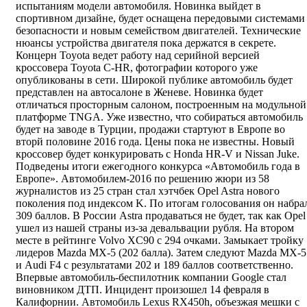
испытаниям модели автомобиля. Новинка выйдет в
спортивном дизайне, будет оснащена передовыми системами
безопасности и новым семейством двигателей. Технические
нюансы устройства двигателя пока держатся в секрете.
Концерн Toyota ведет работу над серийной версией
кроссовера Toyota C-HR, фотографии которого уже
опубликованы в сети. Широкой публике автомобиль будет
представлен на автосалоне в Женеве. Новинка будет
отличаться просторным салоном, построенным на модульной
платформе TNGA. Уже известно, что собираться автомобиль
будет на заводе в Турции, продажи стартуют в Европе во
вторй половине 2016 года. Цены пока не известны. Новый
кроссовер будет конкурировать с Honda HR-V и Nissan Juke.
Подведены итоги ежегодного конкурса «Автомобиль года в
Европе». Автомобилем-2016 по решению жюри из 58
журналистов из 25 стран стал хэтчбек Opel Astra нового
поколения под индексом K. По итогам голосования он набра
309 баллов. В России Astra продаваться не будет, так как Opel
ушел из нашей страны из-за девальвации рубля. На втором
месте в рейтинге Volvo XC90 с 294 очками. Замыкает тройку
лидеров Mazda MX-5 (202 балла). Затем следуют Mazda MX-5
и Audi F4 с результатами 202 и 189 баллов соответственно.
Впервые автомобиль-беспилотник компании Google стал
виновником ДТП. Инцидент произошел 14 февраля в
Калифорнии. Автомобиль Lexus RX450h, объезжая мешки с