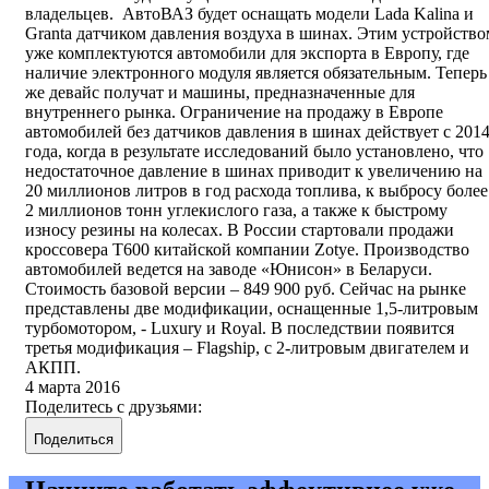
владельцев. АвтоВАЗ будет оснащать модели Lada Kalina и
Granta датчиком давления воздуха в шинах. Этим устройство
уже комплектуются автомобили для экспорта в Европу, где
наличие электронного модуля является обязательным. Теперь
же девайс получат и машины, предназначенные для
внутреннего рынка. Ограничение на продажу в Европе
автомобилей без датчиков давления в шинах действует с 201
года, когда в результате исследований было установлено, что
недостаточное давление в шинах приводит к увеличению на
20 миллионов литров в год расхода топлива, к выбросу более
2 миллионов тонн углекислого газа, а также к быстрому
износу резины на колесах. В России стартовали продажи
кроссовера T600 китайской компании Zotye. Производство
автомобилей ведется на заводе «Юнисон» в Беларуси.
Стоимость базовой версии – 849 900 руб. Сейчас на рынке
представлены две модификации, оснащенные 1,5-литровым
турбомотором, - Luxury и Royal. В последствии появится
третья модификация – Flagship, с 2-литровым двигателем и
АКПП.
4 марта 2016
Поделитесь с друзьями:
Поделиться