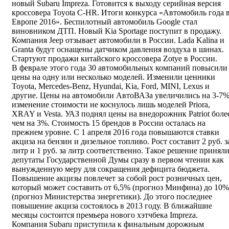
новый Subaru Impreza. Готовится к выходу серийная версия
кроссовера Toyota C-HR. Итоги конкурса «Автомобиль года 
Европе 2016». Беспилотный автомобиль Google стал
виновником ДТП. Новый Kia Sportage поступит в продажу.
Компания Jeep отзывает автомобили в России. Lada Kalina и
Granta будут оснащены датчиком давления воздуха в шинах.
Стартуют продажи китайского кроссовера Zotye в России.
В феврале этого года 30 автомобильных компаний повысили
цены на одну или несколько моделей. Изменили ценники
Toyota, Mercedes-Benz, Hyundai, Kia, Ford, MINI, Lexus и
другие. Цены на автомобили АвтоВАЗа увеличились на 3-7%
изменение стоимости не коснулось лишь моделей Priora,
XRAY и Vesta. УАЗ поднял цены на внедорожник Patriot боле
чем на 3%. Стоимость 15 брендов в России осталась на
прежнем уровне. С 1 апреля 2016 года повышаются ставки
акциза на бензин и дизельное топливо. Рост составит 2 руб. з
литр и 1 руб. за литр соответственно. Такое решение принял
депутаты Государственной Думы сразу в первом чтении как
вынужденную меру для сокращения дефицита бюджета.
Повышение акцизы повлечет за собой рост розничных цен,
который может составить от 6,5% (прогноз Минфина) до 10%
(прогноз Министерства энергетики). До этого последнее
повышение акциза состоялось в 2013 году. В ближайшие
месяцы состоится премьера нового хэтчбека Impreza.
Компания Subaru приступила к финальным дорожным