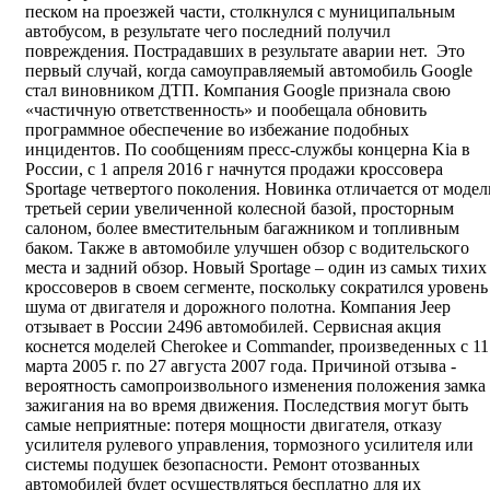
песком на проезжей части, столкнулся с муниципальным
автобусом, в результате чего последний получил
повреждения. Пострадавших в результате аварии нет. Это
первый случай, когда самоуправляемый автомобиль Google
стал виновником ДТП. Компания Google признала свою
«частичную ответственность» и пообещала обновить
программное обеспечение во избежание подобных
инцидентов. По сообщениям пресс-службы концерна Kia в
России, с 1 апреля 2016 г начнутся продажи кроссовера
Sportage четвертого поколения. Новинка отличается от модел
третьей серии увеличенной колесной базой, просторным
салоном, более вместительным багажником и топливным
баком. Также в автомобиле улучшен обзор с водительского
места и задний обзор. Новый Sportage – один из самых тихих
кроссоверов в своем сегменте, поскольку сократился уровень
шума от двигателя и дорожного полотна. Компания Jeep
отзывает в России 2496 автомобилей. Сервисная акция
коснется моделей Cherokee и Commander, произведенных с 11
марта 2005 г. по 27 августа 2007 года. Причиной отзыва -
вероятность самопроизвольного изменения положения замка
зажигания на во время движения. Последствия могут быть
самые неприятные: потеря мощности двигателя, отказу
усилителя рулевого управления, тормозного усилителя или
системы подушек безопасности. Ремонт отозванных
автомобилей будет осуществляться бесплатно для их