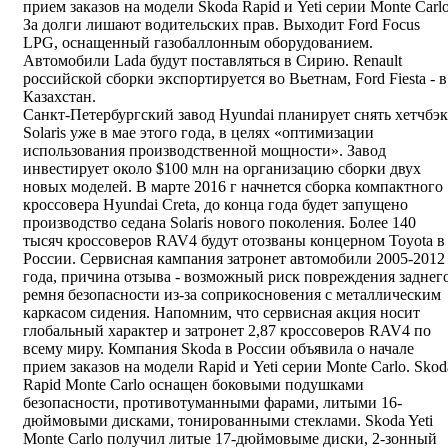
прием заказов на модели Skoda Rapid и Yeti серии Monte Carlo
За долги лишают водительских прав. Выходит Ford Focus
LPG, оснащенный газобаллонным оборудованием.
Автомобили Lada будут поставляться в Сирию. Renault
российской сборки экспортируется во Вьетнам, Ford Fiesta - в
Казахстан.
Санкт-Петербургский завод Hyundai планирует снять хетчбэк
Solaris уже в мае этого года, в целях «оптимизации
использования производственной мощности». Завод
инвестирует около $100 млн на организацию сборки двух
новых моделей. В марте 2016 г начнется сборка компактного
кроссовера Hyundai Creta, до конца года будет запущено
производство седана Solaris нового поколения. Более 140
тысяч кроссоверов RAV4 будут отозваны концерном Toyota в
России. Сервисная кампания затронет автомобили 2005-2012
года, причина отзыва - возможный риск повреждения заднег
ремня безопасности из-за соприкосновения с металлическим
каркасом сидения. Напомним, что сервисная акция носит
глобальный характер и затронет 2,87 кроссоверов RAV4 по
всему миру. Компания Skoda в России объявила о начале
прием заказов на модели Rapid и Yeti серии Monte Carlo. Skod
Rapid Monte Carlo оснащен боковыми подушками
безопасности, противотуманными фарами, литыми 16-
дюймовыми дисками, тонированными стеклами. Skoda Yeti
Monte Carlo получил литые 17-дюймовыме диски, 2-зонный