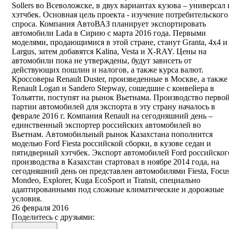
Sollers во Всеволожске, в двух вариантах кузова – универсал 
хэтчбек. Основная цель проекта - изучение потребительского
спроса. Компания АвтоВАЗ планирует экспортировать
автомобили Lada в Сирию с марта 2016 года. Первыми
моделями, продающимися в этой стране, станут Granta, 4x4 и
Largus, затем добавятся Kalina, Vesta и X-RAY. Цены на
автомобили пока не утверждены, будут зависеть от
действующих пошлин и налогов, а также курса валют.
Кроссоверы Renault Duster, произведенные в Москве, а также
Renault Logan и Sandero Stepway, сошедшие с конвейера в
Тольятти, поступят на рынок Вьетнама. Производство перво
партии автомобилей для экспорта в эту страну началось в
феврале 2016 г. Компания Renault на сегодняшний день –
единственный экспортер российских автомобилей во
Вьетнам. Автомобильный рынок Казахстана пополнится
моделью Ford Fiesta российской сборки, в кузове седан и
пятидверный хэтчбек. Экспорт автомобилей Ford российског
производства в Казахстан стартовал в ноябре 2014 года, на
сегодняшний день он представлен автомобилями Fiesta, Focus
Mondeo, Explorer, Kuga EcoSport и Transit, специально
адаптированными под сложные климатические и дорожные
условия.
26 февраля 2016
Поделитесь с друзьями: