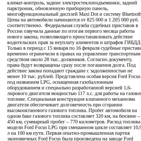
климат-контроль, задние электростеклоподъемники, задний
парктроник, обновленную приборную панель,
многофункциональный дисплей Maxi Dot и систему Bluetooth
Цены на автомобили начинаются от 825 000 и 1 205 000 руб.
соответственно. Федеральная служба судебных приставов в
России озвучила данные по итогам первого месяца работы
нового закона, позволяющего приостанавливать действие
водительских прав за неуплату алиментов и штрафов ГИБДД
Только в период с 15 января по 16 февраля судебные пристав
временно ограничили в правах на управление транспортным
средством около 28 тыс. должников. Согласно документу,
права будут возвращены сразу после погашения долга. Под
действие закона попадают граждане с задолженностью не
менее 10 тыс. рублей. Представлена особая версия Ford Focus
под названием LPG, оснащенная газобаллонным
оборудованием и специально разработанной версией 1,6-
лирового двигателя мощностью 117 л.с. для работы на газово
топливе. Специальная конструкция клапанного механизма
двигателя обеспечивает долговечность при сгорании
высокооктанового газового топлива. Пробег автомобиля на
одном баке газового топлива составляет 320 км, на бензине –
450 км, суммарный пробег – 770 километров. Расход топлива
модели Ford Focus LPG при смешанном цикле составляет 10,
л на 100 км пути. Первая опытно-промышленная партия
экономичных Ford Focus была произведена на заводе Ford