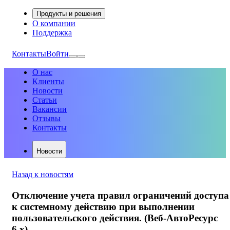
Продукты и решения
О компании
Поддержка
Контакты
Войти
О нас
Клиенты
Новости
Статьи
Вакансии
Отзывы
Контакты
Новости
Назад к новостям
Отключение учета правил ограничений доступа
к системному действию при выполнении
пользовательского действия. (Веб-АвтоРесурс
6.х)