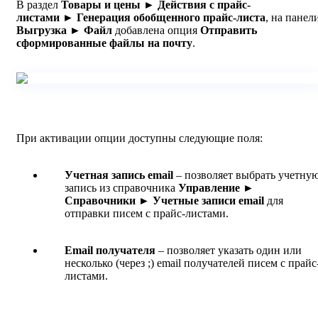
В раздел
Товары и цены ► Действия с прайс-
листами
►
Генерация обобщенного прайс-листа
, на панел
Выгрузка ► Фай
л
добавлена опция
Отправить
сформированные файлы на почту
.
При активации опции доступны следующие поля:
Учетная запись email
– позволяет выбрать учетну
запись из справочника
Управление ►
Справочники
►
Учетные записи email
для
отправки писем с прайс-листами.
Email получателя
– позволяет указать один или
несколько (через ;) email получателей писем с прайс
листами.