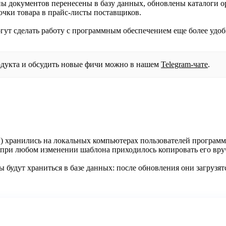
оны документов перенесены в базу данных, обновлены каталоги ор
очки товара в прайс-листы поставщиков.
гут сделать работу с программным обеспечением еще более удо
одукта и обсудить новые фичи можно в нашем
Telegram-чате
.
) хранились на локальных компьютерах пользователей программы P
а при любом изменении шаблона приходилось копировать его вр
оны будут храниться в базе данных: после обновления они загруз