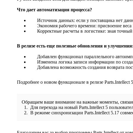
Что дает автоматизация процесса?
Источник данных: если у поставщика нет данны
Экономия рабочего времени: присвоение веса
Корректные расчеты в логистике: зная точный 
В релизе есть еще полезные обновления и улучшения
Добавлен функционал параллельного автоимпо
Изменена логика записи информации по созда
Добавлена возможность создания возврата пос
Подробнее о новом функционале в релизе Parts.Intellect 5
Обращаем ваше внимание на важные моменты, связан
Для перехода на новый Parts.Intellect 5 пользова
В режиме синхронизации Parts.Intellect 5.17 совме
Благодарим вас за выбор программы Parts.Intellect от ком