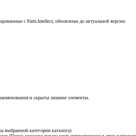
рованные с Parts.Intellect, обновлены до актуальной версии.
 наименования и скрыты лишние элементы.
мы выбранной категории каталога)
ее (Поиск нужного товара идет автоматически в двух направлен