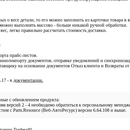
х о весе детали, то его можно заполнить из карточки товара в 
 можно выполнять массово - больше никакой ручной обработки.
вес, легко правильно рассчитать стоимость доставки.
:
рта прайс-листов.
нию/импорту документов, отправке уведомлений и синхронизации
тавщику на основании документов Отказ клиента и Возвраты от
.17 - в
документации.
ные с обновлением продукта:
телям версий 2 - 4 необходимо обратиться к персональному менедж
стим с Parts.Resource (Веб-АвтоРесурс) версии 6.64.108 и выше.
пании Tradesoft!