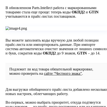
В обновленном Parts.Intellect работа с маркированными
товарами стала еще проще: теперь коды
ОКПД2
и
GTIN
учитываются в прайс-листах поставщиков.
Вы можете заполнять коды вручную для любой позиции
прайс-листа или импортировать данные. При импорте
система автоматически очистит значения от лишних символо
и букв, сократив коды
ОКПД2
до 9 знаков,
GTIN
– до 14.
Подлежит ли код товара обязательной маркировке,
можно проверить на
сайте “Честного знака”
.
Для выгрузки обобщенного прайс-листа добавлено несколько
новых настроек, облегчающих работу.
Во-первых, можно выбрать приоритет, откуда подтянутся
коды товаров — из прайс-листа поставщика или из карточки