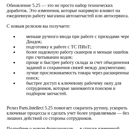
Обновление 5.25 — это не просто набор технических
доработок. Это изменения, которые напрямую влияют на
ежедневную работу магазина автозапчастей или автосервиса.
С новым релизом вы получаете:
меньше ручного ввода при работе с приходами чере
Диадок;
подготовку к работе с ТС ПИоТ;
более надежную работу сканеров и меньше ошибок
при считывании кодов;
проще и быстрее работу склада за счет объединени
заданий и сохранения связей между документами;
лучше прослеживаемость товара через расширенны
поиск;
быстрее доступ к ключевому рабочему окну для
сотрудников, которые занимаются поиском и
подбором запчастей.
Релиз Parts.Intellect 5.25 помогает сократить рутину, ускорить
ключевые процессы и сделать учет более управляемым — без
лишних действий со стороны сотрудников.
Подробнее о новом функционале — в
списке изменений
.