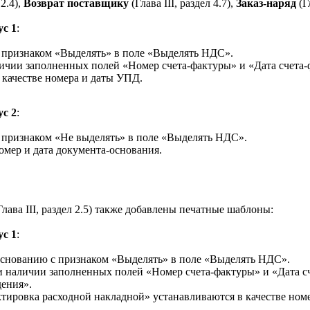
 2.4),
Возврат поставщику
(Глава III, раздел 4.7),
Заказ-наряд
(Г
с 1
:
 признаком «Выделять» в поле «Выделять НДС».
чии заполненных полей «Номер счета-фактуры» и «Дата счета-
 качестве номера и даты УПД.
с 2
:
 признаком «Не выделять» в поле «Выделять НДС».
омер и дата документа-основания.
Глава III, раздел 2.5) также добавлены печатные шаблоны:
с 1
:
основанию с признаком «Выделять» в поле «Выделять НДС».
 наличии заполненных полей «Номер счета-фактуры» и «Дата сч
ения».
ктировка расходной накладной» устанавливаются в качестве ном