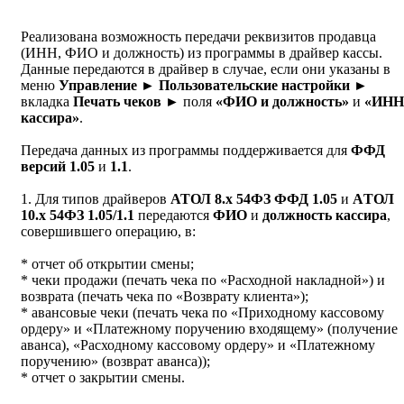
Реализована возможность передачи реквизитов продавца
(ИНН, ФИО и должность) из программы в драйвер кассы.
Данные передаются в драйвер в случае, если они указаны в
меню
Управление ► Пользовательские настройки ►
вкладка
Печать чеков
► поля
«ФИО и должность»
и
«ИНН
кассира»
.
Передача данных из программы поддерживается для
ФФД
версий 1.05
и
1.1
.
1. Для типов драйверов
АТОЛ 8.х 54ФЗ ФФД 1.05
и
AТОЛ
10.x 54ФЗ 1.05/1.1
передаются
ФИО
и
должность кассира
,
совершившего операцию, в:
* отчет об открытии смены;
* чеки продажи (печать чека по «Расходной накладной») и
возврата (печать чека по «Возврату клиента»);
* авансовые чеки (печать чека по «Приходному кассовому
ордеру» и «Платежному поручению входящему» (получение
аванса), «Расходному кассовому ордеру» и «Платежному
поручению» (возврат аванса));
* отчет о закрытии смены.