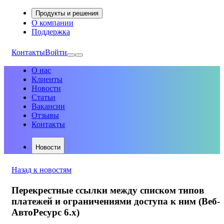
Продукты и решения
О компании
Поддержка
Контакты
Войти
О нас
Клиенты
Новости
Статьи
Вакансии
Отзывы
Контакты
Новости
Назад к новостям
Перекрестные ссылки между списком типов
платежей и ограничениями доступа к ним (Веб-
АвтоРесурс 6.х)