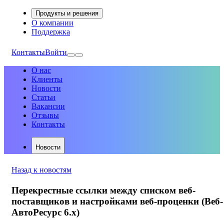
Продукты и решения
О компании
Поддержка
Контакты
Войти
О нас
Клиенты
Новости
Статьи
Вакансии
Отзывы
Контакты
Новости
Назад к новостям
Перекрестные ссылки между списком веб-
поставщиков и настройками веб-проценки (Веб-
АвтоРесурс 6.х)