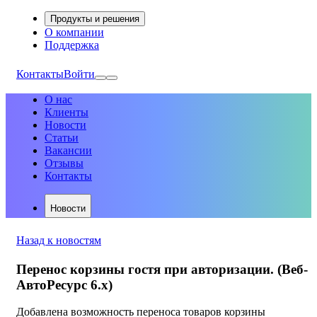
Продукты и решения
О компании
Поддержка
Контакты
Войти
О нас
Клиенты
Новости
Статьи
Вакансии
Отзывы
Контакты
Новости
Назад к новостям
Перенос корзины гостя при авторизации. (Веб-
АвтоРесурс 6.х)
Добавлена возможность переноса товаров корзины