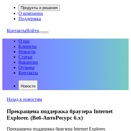
Продукты и решения
О компании
Поддержка
Контакты
Войти
О нас
Клиенты
Новости
Статьи
Вакансии
Отзывы
Контакты
Новости
Назад к новостям
Прекращена поддержка браузера Internet
Explorer. (Веб-АвтоРесурс 6.х)
Прекращена поддержка браузера Internet Explorer.