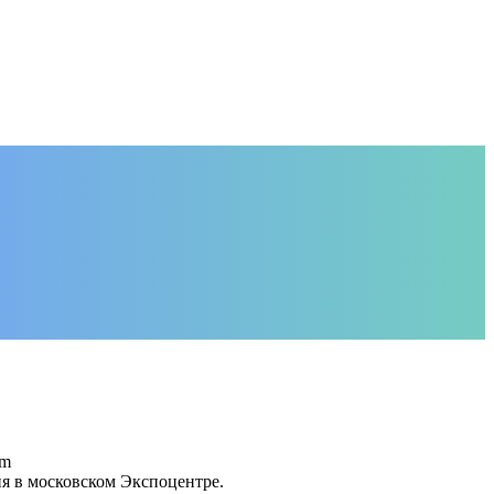
om
я в московском Экспоцентре.