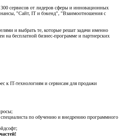
е 300 сервисов от лидеров сферы и инновационных
нансы, "Сайт, IT и бэкенд", "Взаимоотношения с
телями и выбрать те, которые решат задачи именно
еи на бесплатной бизнес-программе и партнерских
ес к IT-технологиям и сервисам для продажи
просы;
м, специалиста по обучению и внедрению программного
эйдсофт;
частей!