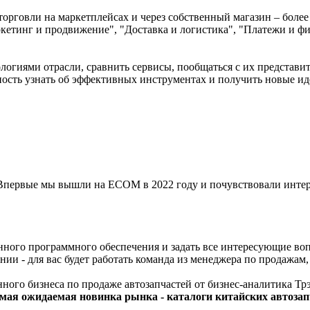
орговли на маркетплейсах и через собственный магазин – боле
ркетинг и продвижение", "Доставка и логистика", "Платежи и фи
логиями отрасли, сравнить сервисы, пообщаться с их представи
ность узнать об эффективных инструментах и получить новые ид
 Впервые мы вышли на ЕСОМ в 2022 году и почувствовали интер
ного программного обеспечения и задать все интересующие во
ии - для вас будет работать команда из менеджера по продажа
ого бизнеса по продаже автозапчастей от бизнес-аналитика Тр
амая ожидаемая новинка рынка - каталоги китайских автозап