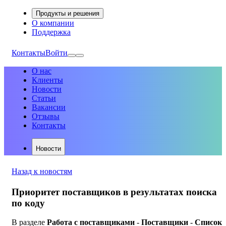
Продукты и решения
О компании
Поддержка
Контакты
Войти
О нас
Клиенты
Новости
Статьи
Вакансии
Отзывы
Контакты
Новости
Назад к новостям
Приоритет поставщиков в результатах поиска
по коду
В разделе
Работа с поставщиками
-
Поставщики
-
Список