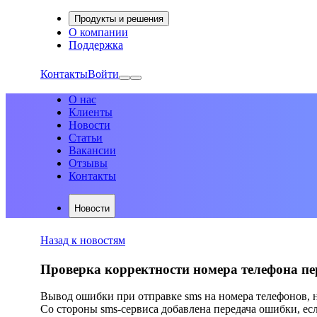
Продукты и решения
О компании
Поддержка
Контакты
Войти
О нас
Клиенты
Новости
Статьи
Вакансии
Отзывы
Контакты
Новости
Назад к новостям
Проверка корректности номера телефона пе
Вывод ошибки при отправке sms на номера телефонов,
Со стороны sms-сервиса добавлена передача ошибки, ес