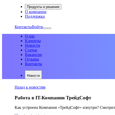
Продукты и решения
О компании
Поддержка
Контакты
Войти
О нас
Клиенты
Новости
Статьи
Вакансии
Отзывы
Контакты
Новости
Назад к новостям
Работа в IT-Компании ТрейдСофт
Как устроена Компания «ТрейдСофт» изнутри? Смотрите