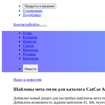
Продукты и решения
О компании
Поддержка
Контакты
Войти
О нас
Клиенты
Новости
Статьи
Вакансии
Отзывы
Контакты
Новости
Назад к новостям
Шаблоны мета-тегов для каталога CatCar Af
Добавлен новый раздел для настройки шаблонов мета-тег
Добавлена возможность задания шаблонов
h1
,
title
,
keywo