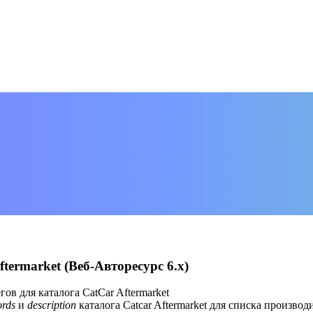
termarket (Веб-Авторесурс 6.х)
ов для каталога CatCar Aftermarket
rds
и
description
каталога Catcar Aftermarket для списка произво