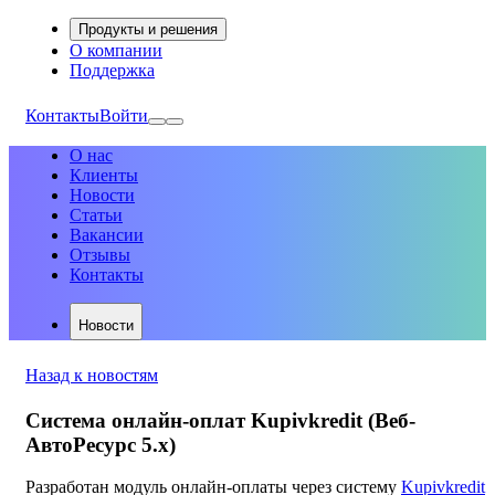
Продукты и решения
О компании
Поддержка
Контакты
Войти
О нас
Клиенты
Новости
Статьи
Вакансии
Отзывы
Контакты
Новости
Назад к новостям
Система онлайн-оплат Kupivkredit (Веб-
АвтоРесурс 5.х)
Разработан модуль онлайн-оплаты через систему
Kupivkredit