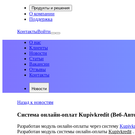
Продукты и решения
О компании
Поддержка
Контакты
Войти
О нас
Клиенты
Новости
Статьи
Вакансии
Отзывы
Контакты
Новости
Назад к новостям
Система онлайн-оплат Kupivkredit (Веб-Авто
Разработан модуль онлайн-оплаты через систему
Kupivkr
Разработан модуль системы онлайн-оплаты
Kupivkredit
.