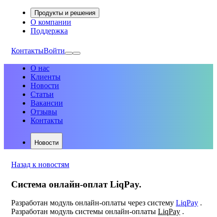
Продукты и решения
О компании
Поддержка
Контакты
Войти
О нас
Клиенты
Новости
Статьи
Вакансии
Отзывы
Контакты
Новости
Назад к новостям
Система онлайн-оплат LiqPay.
Разработан модуль онлайн-оплаты через систему
LiqPay
.
Разработан модуль системы онлайн-оплаты
LiqPay
.