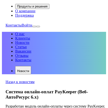
Продукты и решения
О компании
Поддержка
Контакты
Войти
О нас
Клиенты
Новости
Статьи
Вакансии
Отзывы
Контакты
Новости
Назад к новостям
Система онлайн-оплат PayKeeper (Веб-
АвтоРесурс 6.х)
Разработан модуль онлайн-оплаты через систему PayKeeper.